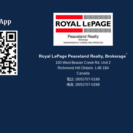
App
*
Royal LePage Peaceland Realty, Brokerage
160 West Beaver Creek Rd. Unit 2
Richmond Hill Ontario L4B 1B4
Canada
電話: (905)707-0188
傳真: (905)707-0288