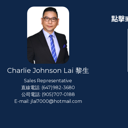
點擊
Charlie Johnson Lai 黎生
Sales Representative
直線電話: (647)982-3680
公司電話: (905)707-0188
E-mail: jlai7000@hotmail.com