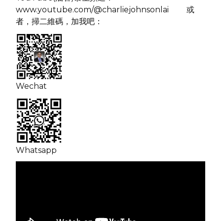
www.youtube.com/@charliejohnsonlai
或
者，
掃二維碼，加我吧：
Wechat
Whatsapp