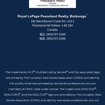
*
Royal LePage Peaceland Realty, Brokerage
160 West Beaver Creek Rd. Unit 2
Richmond Hill Ontario L4B 1B4
Canada
電話: (905)707-0188
傳真: (905)707-0288
®
®
The trademarks MLS
, Multiple Listing Service
and the associated logos
are owned by The Canadian Real Estate Association (CREA) and identify
the quality of services provided by real estate professionals who are
®
members of CREA. Used under license. The trademarks REALTOR
,
®
®
REALTORS
, and the REALTOR
logo are controlled by The Canadian Real
Estate Association (CREA) and identify real estate professionals who are