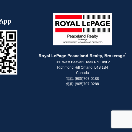
App
*
Royal LePage Peaceland Realty, Brokerage
160 West Beaver Creek Rd. Unit 2
Richmond Hill Ontario L4B 1B4
Canada
電話: (905)707-0188
傳真: (905)707-0288