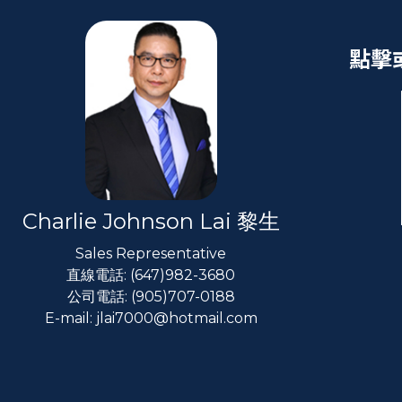
點擊
Charlie Johnson Lai 黎生
Sales Representative
直線電話: (647)982-3680
公司電話: (905)707-0188
E-mail: jlai7000@hotmail.com